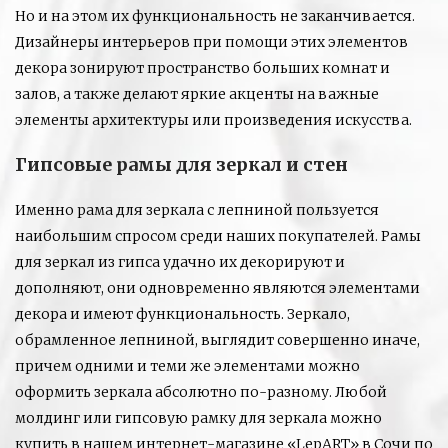
Но и на этом их функциональность не заканчивается.
Дизайнеры интерьеров при помощи этих элементов
декора зонируют пространство больших комнат и
залов, а также делают яркие акценты на важные
элементы архитектуры или произведения искусства.
Гипсовые рамы для зеркал и стен
Именно рама для зеркала с лепниной пользуется
наибольшим спросом среди наших покупателей. Рамы
для зеркал из гипса удачно их декорируют и
дополняют, они одновременно являются элементами
декора и имеют функциональность. Зеркало,
обрамленное лепниной, выглядит совершенно иначе,
причем одними и теми же элементами можно
оформить зеркала абсолютно по-разному. Любой
молдинг или гипсовую рамку для зеркала можно
купить в нашем интернет-магазине «LepART» в Сочи по