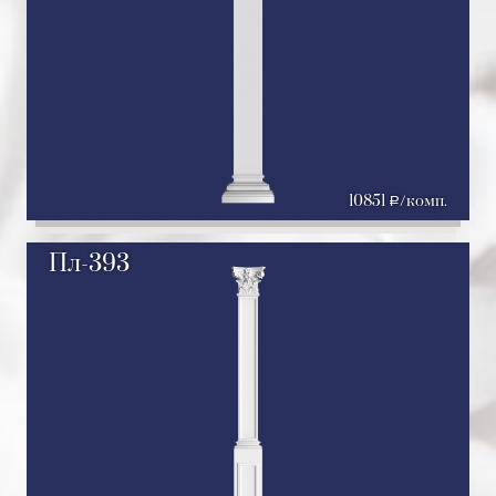
10851
/комп.
a
Пл-393