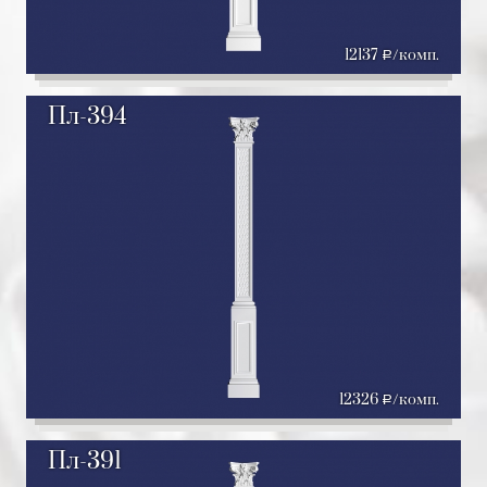
12137
/комп.
a
Пл-394
12326
/комп.
a
Пл-391