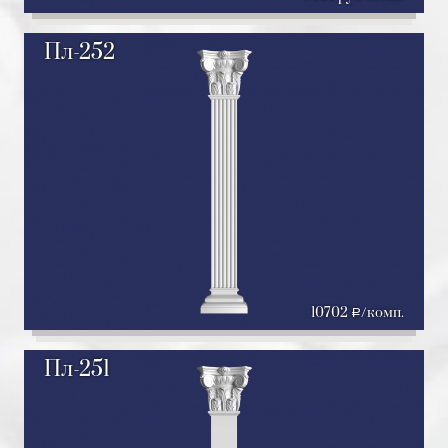
Пл-252
10702
/комп.
a
Пл-251