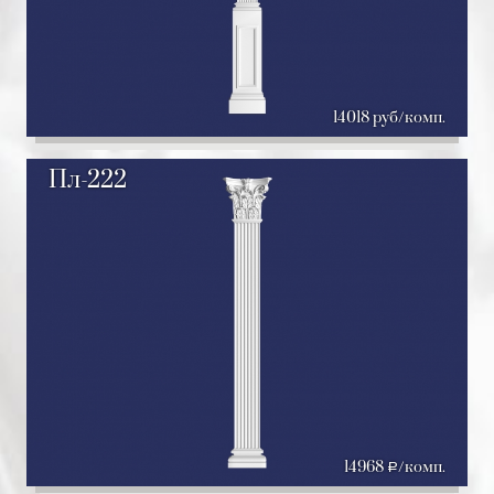
14018 руб/комп.
Пл-222
14968
/комп.
a