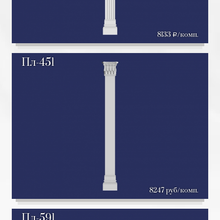
8133
/комп.
a
Пл-451
8247 руб/комп.
Пл-591