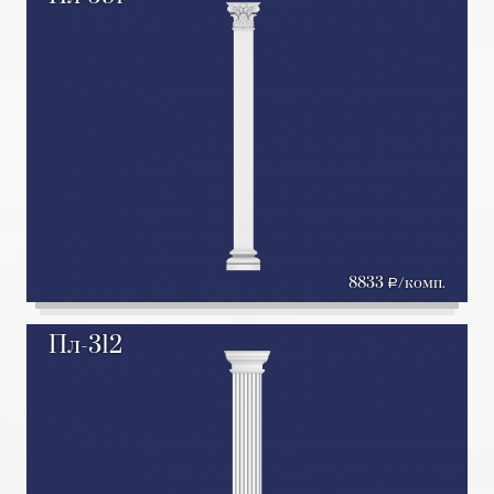
8833
/комп.
a
Пл-312