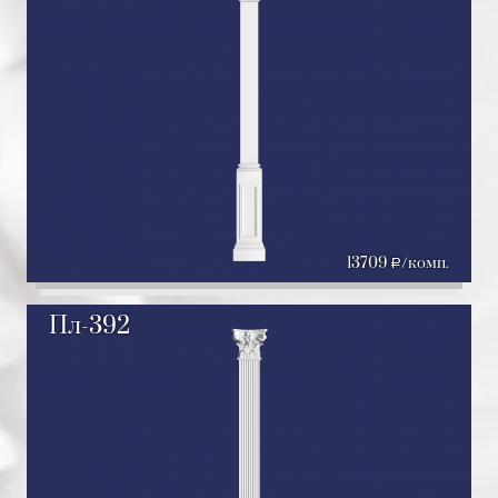
13709
/комп.
a
Пл-392