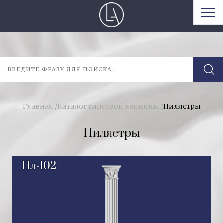
Главная
/
Каталог гипсовой лепнины
/
Пилястры
Пилястры
Пл-102