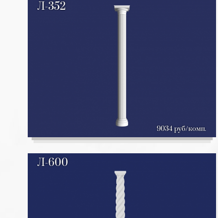
Л-352
9034 руб/комп.
Л-600