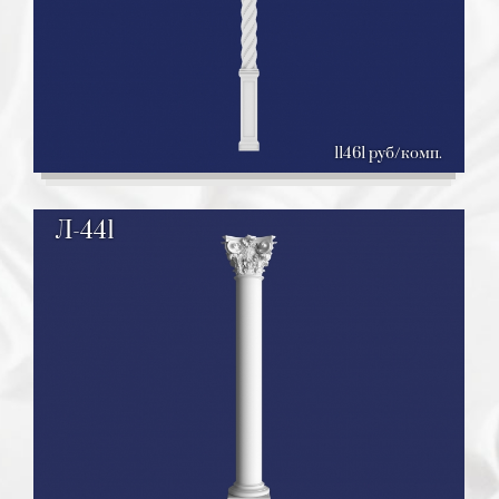
11461 руб/комп.
Л-441