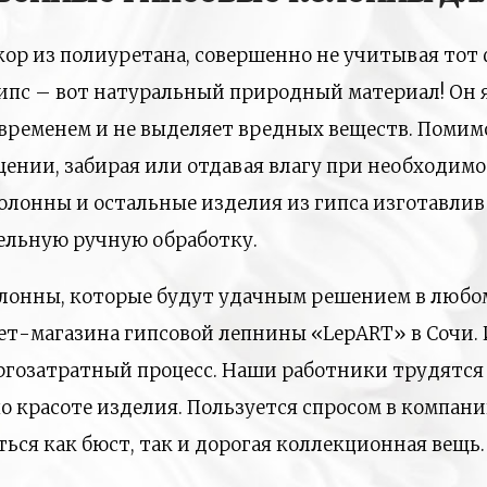
р из полиуретана, совершенно не учитывая тот ф
ипс – вот натуральный природный материал! Он 
о временем и не выделяет вредных веществ. Поми
ении, забирая или отдавая влагу при необходимо
колонны и остальные изделия из гипса изготавли
ельную ручную обработку.
олонны, которые будут удачным решением в любо
нет-магазина гипсовой лепнины «LepART» в Сочи. 
ргозатратный процесс. Наши работники трудятся 
 красоте изделия. Пользуется спросом в компани
аться как бюст, так и дорогая коллекционная вещ