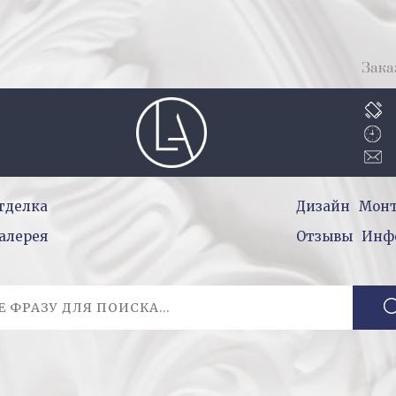
Зака
тделка
Дизайн
Мон
алерея
Отзывы
Инф