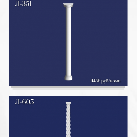
Л-351
9456 руб/комп.
Л-605