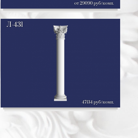
от 29090 руб/комп.
Л-431
47134 руб/комп.