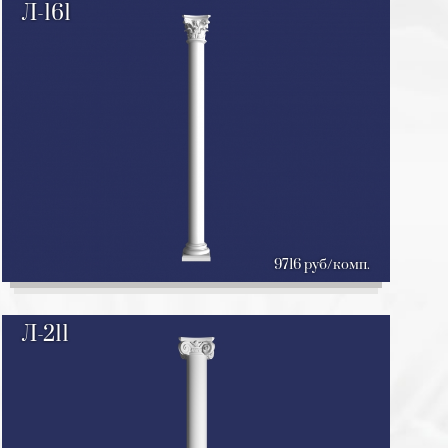
Л-161
9716 руб/комп.
Л-211