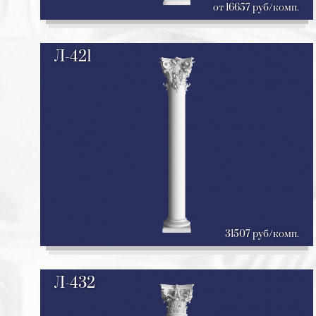
от 16657 руб/комп.
Л-421
31507 руб/комп.
Л-432