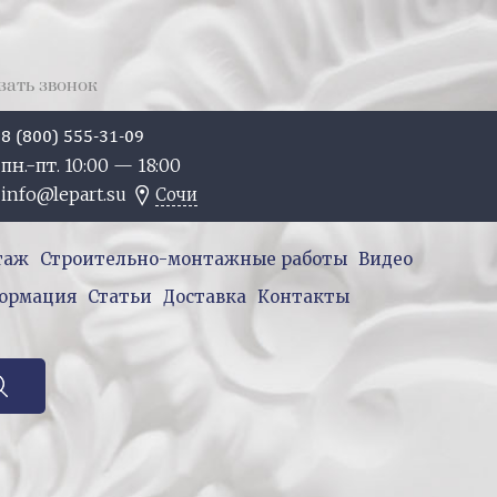
зать звонок
8 (800) 555-31-09
пн.-пт. 10:
00
— 18:
00
info@lepart.su
Сочи
таж
Строительно-монтажные работы
Видео
ормация
Статьи
Доставка
Контакты