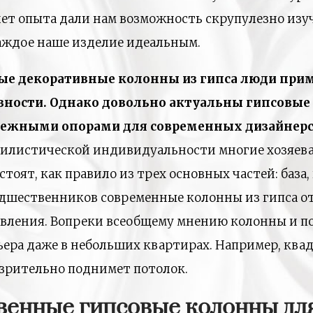
 лет опыта дали нам возможность скрупулезно изу
каждое наше изделие идеальным.
ые декоративные колонны из гипса люди прим
евности. Однако довольно актуальны гипсовые
дежными опорами для современных дизайнерс
тилистической индивидуальности многие хозяев
тоят, как правило из трех основных частей: база,
едшественников современные колонны из гипса 
овления. Вопреки всеобщему мнению колонны и 
ьера даже в небольших квартирах. Например, ква
 зрительно поднимет потолок.
твенные гипсовые колонны дл