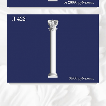
от 28693 руб/комп.
Л-422
31905 руб/комп.