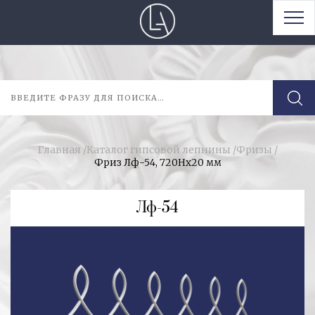
Главная
/
Каталог гипсовой лепнины
/
Фризы
/
Фриз Лф-54, 720Нх20 мм
Лф-54