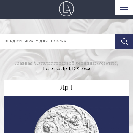
Главная
/
Каталог гипсовой лепнины
/
Розетки
/
Розетка Лр-1, D925 мм
Лр-1